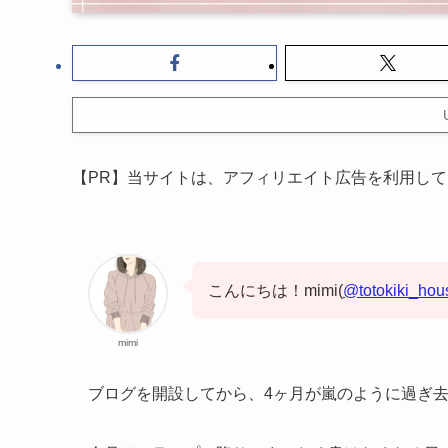
【PR】当サイトは、アフィリエイト広告を利用し
こんにちは！mimi(
@totokiki_hou
mimi
ブログを開設してから、4ヶ月が嵐のように過ぎ